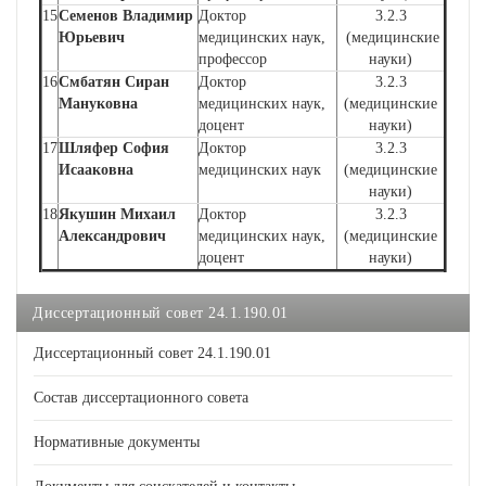
15
Семенов Владимир
Доктор
3.2.3
Юрьевич
медицинских наук,
(медицинские
профессор
науки)
16
Смбатян Сиран
Доктор
3.2.3
Мануковна
медицинских наук,
(медицинские
доцент
науки)
17
Шляфер София
Доктор
3.2.3
Исааковна
медицинских наук
(медицинские
науки)
18
Якушин Михаил
Доктор
3.2.3
Александрович
медицинских наук,
(медицинские
доцент
науки)
Диссертационный совет 24.1.190.01
Диссертационный совет 24.1.190.01
Состав диссертационного совета
Нормативные документы