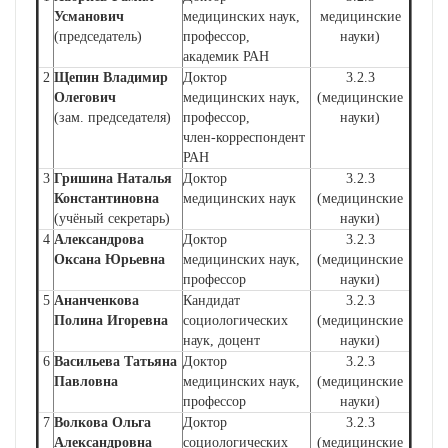
Усманович
медицинских наук,
медицинские
(председатель)
профессор,
науки)
академик РАН
2
Щепин Владимир
Доктор
3.2.3
Олегович
медицинских наук,
(медицинские
(зам. председателя)
профессор,
науки)
член-корреспондент
РАН
3
Гришина Наталья
Доктор
3.2.3
Константиновна
медицинских наук
(медицинские
(учёный секретарь)
науки)
4
Александрова
Доктор
3.2.3
Оксана Юрьевна
медицинских наук,
(медицинские
профессор
науки)
5
Ананченкова
Кандидат
3.2.3
Полина Игоревна
социологических
(медицинские
наук, доцент
науки)
6
Васильева Татьяна
Доктор
3.2.3
Павловна
медицинских наук,
(медицинские
профессор
науки)
7
Волкова Ольга
Доктор
3.2.3
Александровна
социологических
(медицинские