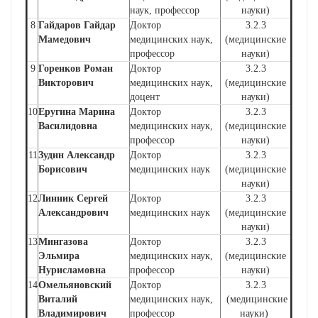
наук, профессор
науки)
8
Гайдаров Гайдар
Доктор
3.2.3
Мамедович
медицинских наук,
(медицинские
профессор
науки)
9
Горенков Роман
Доктор
3.2.3
Викторович
медицинских наук,
(медицинские
доцент
науки)
10
Еругина Марина
Доктор
3.2.3
Василидовна
медицинских наук,
(медицинские
профессор
науки)
11
Зудин Александр
Доктор
3.2.3
Борисович
медицинских наук
(медицинские
науки)
12
Линник Сергей
Доктор
3.2.3
Александрович
медицинских наук
(медицинские
науки)
13
Мингазова
Доктор
3.2.3
Эльмира
медицинских наук,
(медицинские
Нурисламовна
профессор
науки)
14
Омельяновский
Доктор
3.2.3
Виталий
медицинских наук,
(медицинские
Владимирович
профессор
науки)